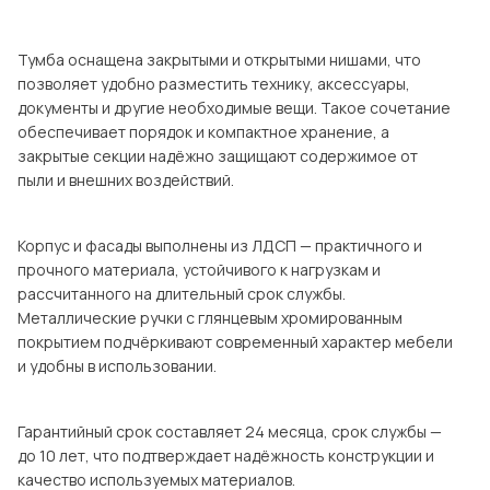
Посмотреть все шкафы
Посмотреть все кровати
Тумба оснащена закрытыми и открытыми нишами, что
позволяет удобно разместить технику, аксессуары,
Посмотреть все диваны
документы и другие необходимые вещи. Такое сочетание
Все товары распродажи
обеспечивает порядок и компактное хранение, а
закрытые секции надёжно защищают содержимое от
Посмотреть всю
пыли и внешних воздействий.
мотреть все кухни и столовые группы
Корпус и фасады выполнены из ЛДСП — практичного и
прочного материала, устойчивого к нагрузкам и
рассчитанного на длительный срок службы.
Металлические ручки с глянцевым хромированным
покрытием подчёркивают современный характер мебели
и удобны в использовании.
Гарантийный срок составляет 24 месяца, срок службы —
до 10 лет, что подтверждает надёжность конструкции и
качество используемых материалов.