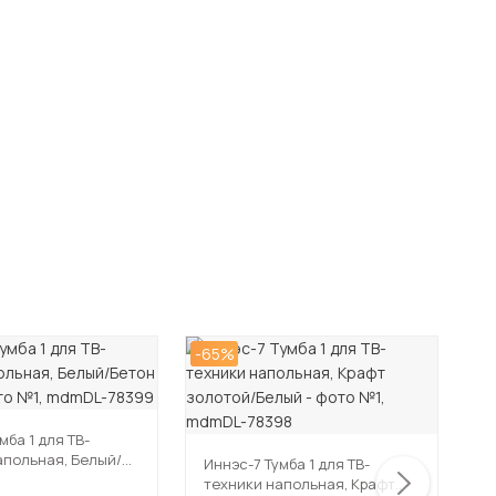
-65%
-6
мба 1 для ТВ-
апольная, Белый/
Иннэс-7 Тумба 1 для ТВ-
И
фит
техники напольная, Крафт
т