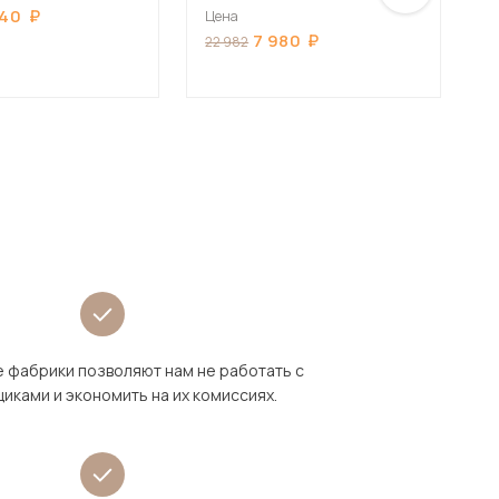
золотой/Белый
з
440
Цена
Ц
7 980
22 982
2
 фабрики позволяют нам не работать с
иками и экономить на их комиссиях.