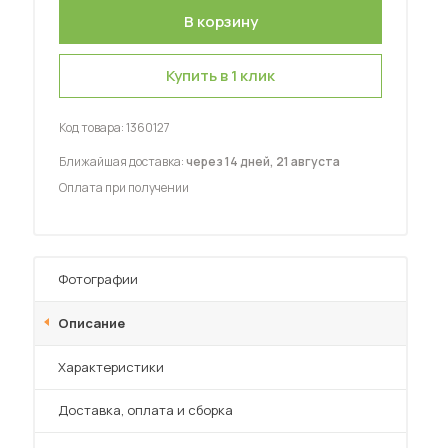
Шкафы-купе для дачи
Купить в 1 клик
Код товара:
1360127
 мебель для гостиных
Ближайшая доставка:
через 14 дней, 21 августа
Оплата при получении
Фотографии
Описание
Характеристики
Преимущества
Доставка, оплата и сборка