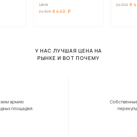
Бетон снежный
8 
Цена
24 309
8 440
24 309
У НАС ЛУЧШАЯ ЦЕНА НА
РЫНКЕ И ВОТ ПОЧЕМУ
ержим армию
Собственные
ндных площадей.
перекупщ