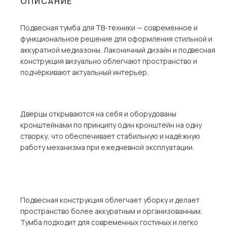
ОПИСАНИЕ
Столы и стулья
Подвесная тумба для ТВ-техники — современное и
Шкафы и стеллажи
функциональное решение для оформления стильной и
Комоды и тумбы
аккуратной медиазоны. Лаконичный дизайн и подвесная
конструкция визуально облегчают пространство и
Вешалки и обувницы
подчёркивают актуальный интерьер.
Гарнитуры
Пос
Дверцы открываются на себя и оборудованы
кронштейнами по принципу один кронштейн на одну
створку, что обеспечивает стабильную и надёжную
работу механизма при ежедневной эксплуатации.
Подвесная конструкция облегчает уборку и делает
пространство более аккуратным и организованным.
Тумба подходит для современных гостиных и легко