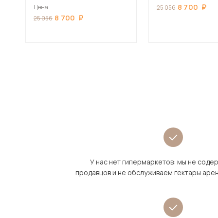
Тирамису матовый
8 700
Цена
25 056
8 700
25 056
У нас нет гипермаркетов: мы не сод
продавцов и не обслуживаем гектары аре