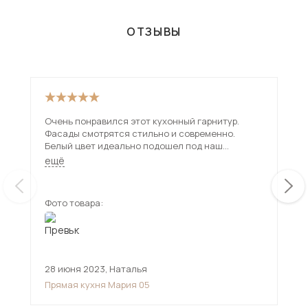
ОТЗЫВЫ
Очень понравился этот кухонный гарнитур.
Пон
Фасады смотрятся стильно и современно.
обс
Белый цвет идеально подошел под наш
Шка
интерьер. На кухне с ним стало светлее и
нео
ещё
ещ
просторнее. Шкафчики и тумбы вместительные.
Удобно, что есть разные ящики и шкафчики со
стеклянными дверцами. В целом красивая
Фото товара:
Фот
мебель для кухни, все смотрится гармонично.
28 июня 2023
,
Наталья
19 
Прямая кухня Мария 05
Пря