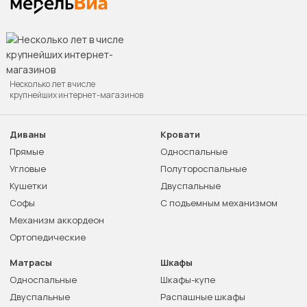
Несколько лет в числе
крупнейших интернет-магазинов
Диваны
Кровати
Прямые
Односпальные
Угловые
Полутороспальные
Кушетки
Двуспальные
Софы
С подъемным механизмом
Механизм аккордеон
Ортопедические
Матрасы
Шкафы
Односпальные
Шкафы-купе
Двуспальные
Распашные шкафы