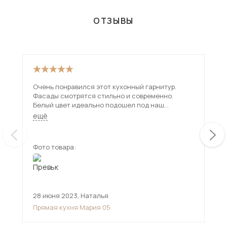
ОТЗЫВЫ
Очень понравился этот кухонный гарнитур.
Пон
Фасады смотрятся стильно и современно.
обс
Белый цвет идеально подошел под наш
Шка
интерьер. На кухне с ним стало светлее и
нео
ещё
ещ
просторнее. Шкафчики и тумбы вместительные.
Удобно, что есть разные ящики и шкафчики со
стеклянными дверцами. В целом красивая
Фото товара:
Фот
мебель для кухни, все смотрится гармонично.
28 июня 2023
,
Наталья
19 
Прямая кухня Мария 05
Пря