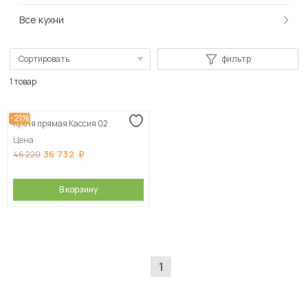
Все кухни
Сортировать
фильтр
По популярности
1 товар
Сначала дешевые
-21%
Кухня прямая Кассия 02
Сначала дорогие
Цена
36 732
46 220
В корзину
1