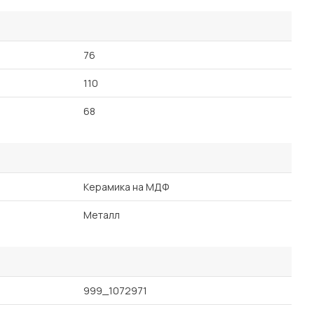
76
110
68
Керамика на МДФ
Металл
999_1072971