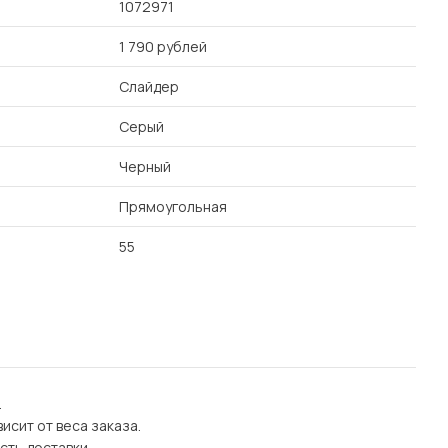
1072971
1 790 рублей
Слайдер
Серый
Черный
Прямоугольная
55
.
исит от веса заказа.
сть доставки.