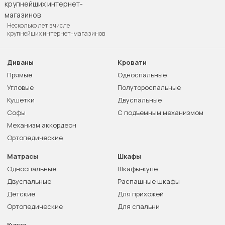
Несколько лет в числе
крупнейших интернет-магазинов
Диваны
Кровати
Прямые
Односпальные
Угловые
Полутороспальные
Кушетки
Двуспальные
Софы
С подъемным механизмом
Механизм аккордеон
Ортопедические
Матрасы
Шкафы
Односпальные
Шкафы-купе
Двуспальные
Распашные шкафы
Детские
Для прихожей
Ортопедические
Для спальни