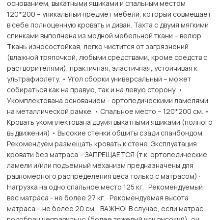
основанием, выкатными ящиками и спальным местом
120*200 – уникальный предмет мебели, который совмещает
в себе полноценную кровать и диван. Тахта с двумя мягкими
спинками выполнена из модной мебельной ткани – велюр.
Ткань износостойкая, легко чистится от загрязнений
(влажной тряпочкой, любыми средствами, кроме средств с
растворителями), практичная, эластичная, устойчивая к
ультрафиолету. • Угол сборки универсальный – может
собираться как на правую, так и на левую сторону. •
Укомплектована основанием - ортопедическими ламелями
на металлической рамке. • Спальное место – 120*200 см. •
Кровать укомплектована двумя выкатными ящиками (полного
выдвижения) • Высокие стенки обшиты сзади спанбондом.
Рекомендуем размещать кровать к стене. Эксплуатация
кровати без матраса – ЗАПРЕЩАЕТСЯ (т.к. ортопедические
ламели и/или подъемный механизм предназначены для
равномерного распределения веса только с матрасом) ·
Нагрузка на одно спальное место 125 кг. · Рекомендуемый
вес матраса - не более 27 кг. · Рекомендуемая высота
матраса – не более 20 см. · ВАЖНО! В случае, если матрас
подобран неправильно (более тяжелый или высокий), он