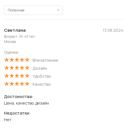
Полезные
Полезные
Новые
Светлана
13.08.2024
Возраст: 35-45 лет
Старые
Москва
С высокой оценкой
Оценки
С низкой оценкой
Впечатление
Дизайн
Удобство
Качество
Достоинства:
Цена, качество,дизайн
Недостатки:
Нет