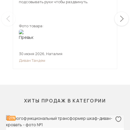
подсовывать руки чтобы раздвинуть.
исп
чем
ещ
Фото товара:
Фот
30 июня 2026
,
Наталия
12 
Диван Тандем
Див
ХИТЫ ПРОДАЖ В КАТЕГОРИИ
-21%