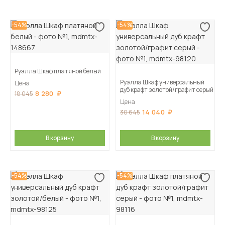
-54%
-54%
Руэлла Шкаф платяной белый
Руэлла Шкаф универсальный
Цена
дуб крафт золотой/графит серый
8 280
18 045
Цена
14 040
30 645
В корзину
В корзину
-54%
-54%