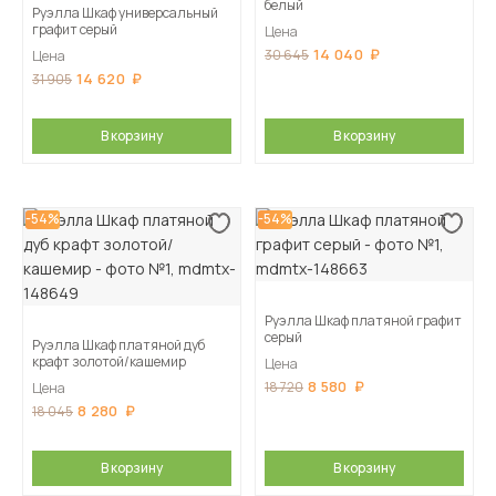
белый
Руэлла Шкаф универсальный
графит серый
Цена
14 040
30 645
Цена
14 620
31 905
В корзину
В корзину
-54%
-54%
Руэлла Шкаф платяной графит
серый
Руэлла Шкаф платяной дуб
крафт золотой/кашемир
Цена
8 580
18 720
Цена
8 280
18 045
В корзину
В корзину