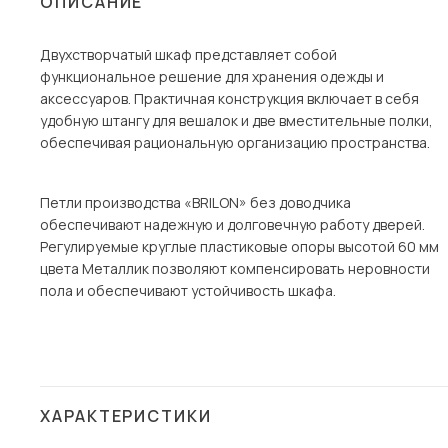
ОПИСАНИЕ
Столы и стулья
Двухстворчатый шкаф представляет собой
Шкафы и стеллажи
функциональное решение для хранения одежды и
Комоды и тумбы
аксессуаров. Практичная конструкция включает в себя
удобную штангу для вешалок и две вместительные полки,
Вешалки и обувницы
обеспечивая рациональную организацию пространства.
Гарнитуры
Пос
Петли производства «BRILON» без доводчика
обеспечивают надежную и долговечную работу дверей.
Регулируемые круглые пластиковые опоры высотой 60 мм
цвета Металлик позволяют компенсировать неровности
пола и обеспечивают устойчивость шкафа.
ХАРАКТЕРИСТИКИ