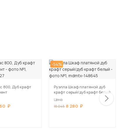
-54%
-5
с 800, Дуб крафт
Руэлла Шкаф платяной дуб
Ш
мент
крафт серый/дуб крафт белый
к
Цена
Ц
860
8 280
18 045
5