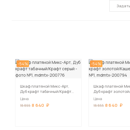
Задат
-54%
-54%
Шкаф платяной Микс-Арт,
Шкаф платяной Мик
Дуб крафт табачный/Крафт
Дуб крафт золото
серый
Цена
Цена
8 640
8 640
18 855
18 855