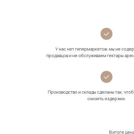
У нас нет гипермаркетов: мы не сод
продавцов и не обслуживаем гектары аре
Производство и склады сделаны так, что
снизить издержки.
В итоге цен