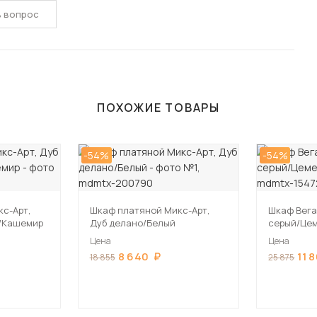
ь вопрос
ПОХОЖИЕ ТОВАРЫ
-54%
-54%
с-Арт,
Шкаф платяной Микс-Арт,
Шкаф Вега
й/Кашемир
Дуб делано/Белый
серый/Це
Цена
Цена
8 640
11 
18 855
25 875