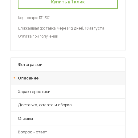
Купить в 1 клик
Шкафы-купе для дачи
Код товара:
1311301
Ближайшая доставка:
через 12 дней, 18 августа
Оплата при получении
 мебель для гостиных
Фотографии
Описание
Характеристики
Преимущества
Доставка, оплата и сборка
Отзывы
Вопрос - ответ