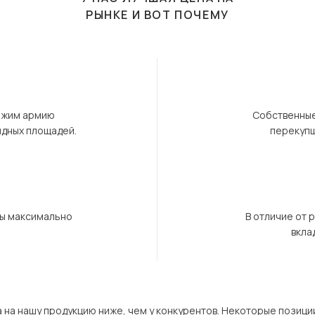
РЫНКЕ И ВОТ ПОЧЕМУ
ержим армию
Собственные
ндных площадей.
перекупщ
бы максимально
В отличие от 
вкла
а на нашу продукцию ниже, чем у конкурентов. Некоторые позици