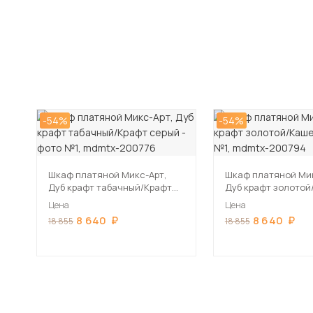
-54%
-54%
Шкаф платяной Микс-Арт,
Шкаф платяной Мик
Дуб крафт табачный/Крафт
Дуб крафт золото
серый
Цена
Цена
8 640
8 640
18 855
18 855