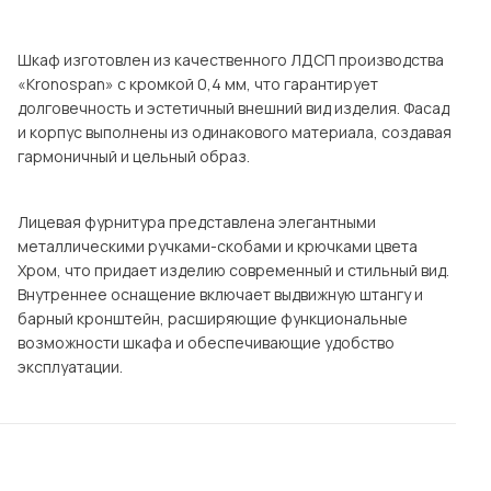
Посмотреть все шкафы
Посмотреть все кровати
Шкаф изготовлен из качественного ЛДСП производства
«Kronospan» с кромкой 0,4 мм, что гарантирует
Посмотреть все диваны
долговечность и эстетичный внешний вид изделия. Фасад
Все товары распродажи
и корпус выполнены из одинакового материала, создавая
гармоничный и цельный образ.
Посмотреть всю
мотреть все кухни и столовые группы
Лицевая фурнитура представлена элегантными
металлическими ручками-скобами и крючками цвета
Хром, что придает изделию современный и стильный вид.
Внутреннее оснащение включает выдвижную штангу и
барный кронштейн, расширяющие функциональные
возможности шкафа и обеспечивающие удобство
эксплуатации.