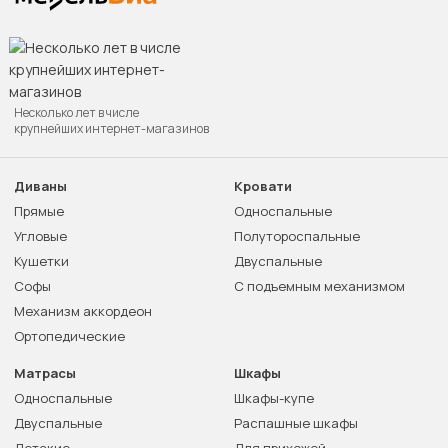
Несколько лет в числе
крупнейших интернет-магазинов
Диваны
Кровати
Прямые
Односпальные
Угловые
Полутороспальные
Кушетки
Двуспальные
Софы
С подъемным механизмом
Механизм аккордеон
Ортопедические
Матрасы
Шкафы
Односпальные
Шкафы-купе
Двуспальные
Распашные шкафы