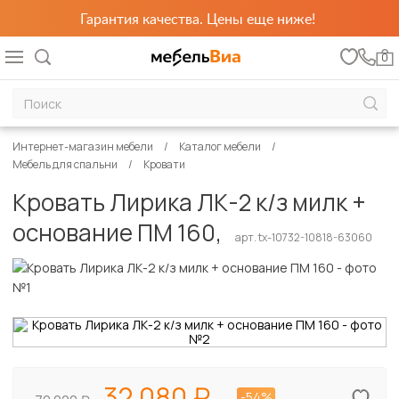
Гарантия качества. Цены еще ниже!
0
Интернет-магазин мебели
Каталог мебели
Мебель для спальни
Кровати
Кровать Лирика ЛК-2 к/з милк +
основание ПМ 160,
арт. tx-10732-10818-63060
32 080
-54%