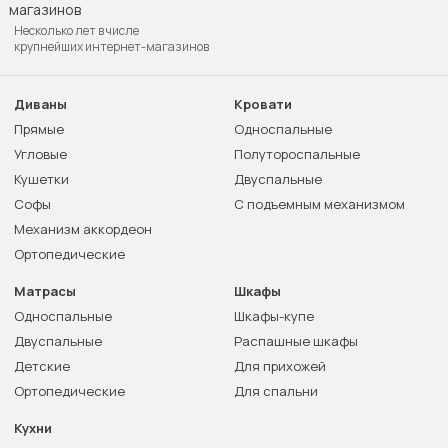
Несколько лет в числе
крупнейших интернет-магазинов
Диваны
Кровати
Прямые
Односпальные
Угловые
Полутороспальные
Кушетки
Двуспальные
Софы
С подъемным механизмом
Механизм аккордеон
Ортопедические
Матрасы
Шкафы
Односпальные
Шкафы-купе
Двуспальные
Распашные шкафы
Детские
Для прихожей
Ортопедические
Для спальни
Кухни