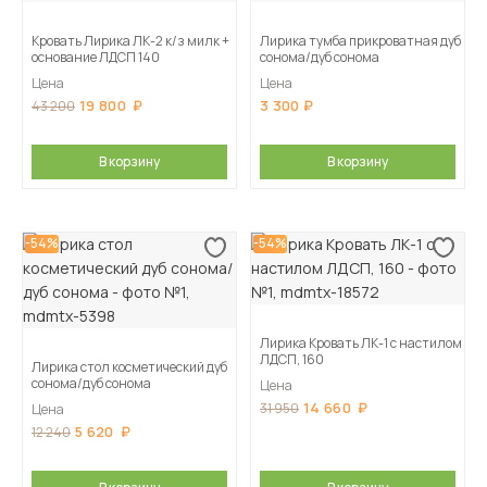
Кровать Лирика ЛК-2 к/з милк +
Лирика тумба прикроватная дуб
основание ЛДСП 140
сонома/дуб сонома
Цена
Цена
19 800
3 300
43 200
В корзину
В корзину
-54%
-54%
Лирика Кровать ЛК-1 с настилом
ЛДСП, 160
Лирика стол косметический дуб
сонома/дуб сонома
Цена
14 660
31 950
Цена
5 620
12 240