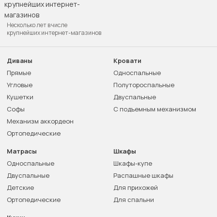
Несколько лет в числе
крупнейших интернет-магазинов
Диваны
Кровати
Прямые
Односпальные
Угловые
Полутороспальные
Кушетки
Двуспальные
Софы
С подъемным механизмом
Механизм аккордеон
Ортопедические
Матрасы
Шкафы
Односпальные
Шкафы-купе
Двуспальные
Распашные шкафы
Детские
Для прихожей
Ортопедические
Для спальни