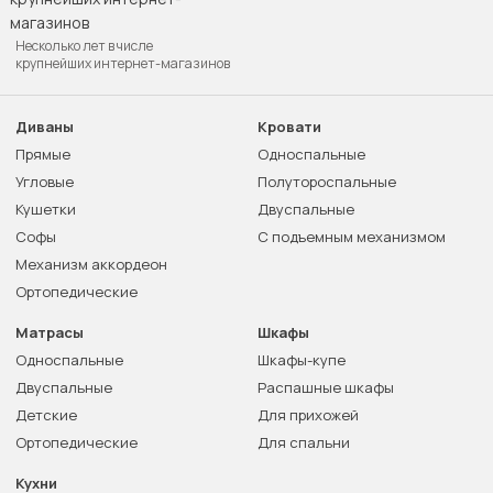
Несколько лет в числе
крупнейших интернет-магазинов
Диваны
Кровати
Прямые
Односпальные
Угловые
Полутороспальные
Кушетки
Двуспальные
Софы
С подъемным механизмом
Механизм аккордеон
Ортопедические
Матрасы
Шкафы
Односпальные
Шкафы-купе
Двуспальные
Распашные шкафы
Детские
Для прихожей
Ортопедические
Для спальни
Кухни