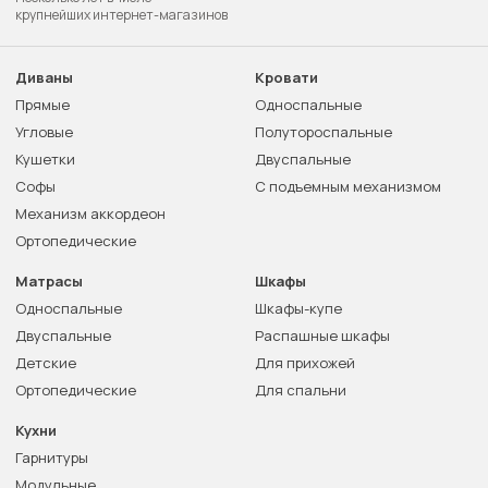
крупнейших интернет-магазинов
Диваны
Кровати
Прямые
Односпальные
Угловые
Полутороспальные
Кушетки
Двуспальные
Софы
С подъемным механизмом
Механизм аккордеон
Ортопедические
Матрасы
Шкафы
Односпальные
Шкафы-купе
Двуспальные
Распашные шкафы
Детские
Для прихожей
Ортопедические
Для спальни
Кухни
Гарнитуры
Модульные