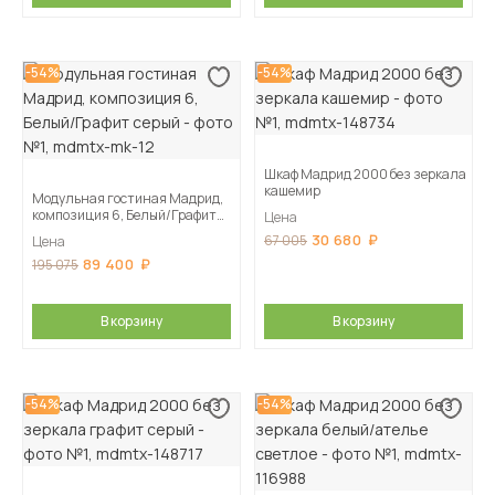
-54%
-54%
Шкаф Мадрид 2000 без зеркала
кашемир
Модульная гостиная Мадрид,
композиция 6, Белый/Графит
Цена
серый
30 680
67 005
Цена
89 400
195 075
В корзину
В корзину
-54%
-54%