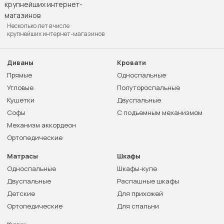
Несколько лет в числе
крупнейших интернет-магазинов
Диваны
Кровати
Прямые
Односпальные
Угловые
Полутороспальные
Кушетки
Двуспальные
Софы
С подъемным механизмом
Механизм аккордеон
Ортопедические
Матрасы
Шкафы
Односпальные
Шкафы-купе
Двуспальные
Распашные шкафы
Детские
Для прихожей
Ортопедические
Для спальни