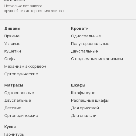
Несколько лет в числе
крупнейших интернет-магазинов
Диваны
Кровати
Прямые
Односпальные
Угловые
Полутороспальные
Кушетки
Двуспальные
Софы
С подъемным механизмом
Механизм аккордеон
Ортопедические
Матрасы
Шкафы
Односпальные
Шкафы-купе
Двуспальные
Распашные шкафы
Детские
Для прихожей
Ортопедические
Для спальни
Кухни
Гарнитуры