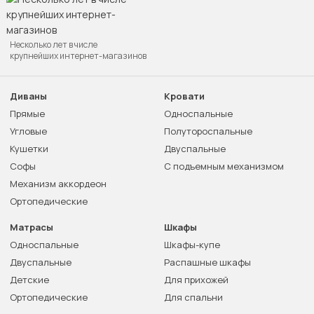
Несколько лет в числе
крупнейших интернет-магазинов
Диваны
Кровати
Прямые
Односпальные
Угловые
Полутороспальные
Кушетки
Двуспальные
Софы
С подъемным механизмом
Механизм аккордеон
Ортопедические
Матрасы
Шкафы
Односпальные
Шкафы-купе
Двуспальные
Распашные шкафы
Детские
Для прихожей
Ортопедические
Для спальни