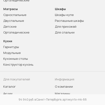
Ортопедические
Матрасы
Шкафы
Односпальные
Шкафы-купе
Двуспальные
Распашные шкафы
Детские
Для прихожей
Ортопедические
Для спальни
Кухни
Гарнитуры
Модульные
Кухонные столы
Конструктор кухонь
Для покупателей
Информация
Каталог
О компании
Акции
Магазины
94 940 руб. в Санкт-Петербурге, артикул tx-mk-88
Доставка и оплата
Гарантия лучшей цены