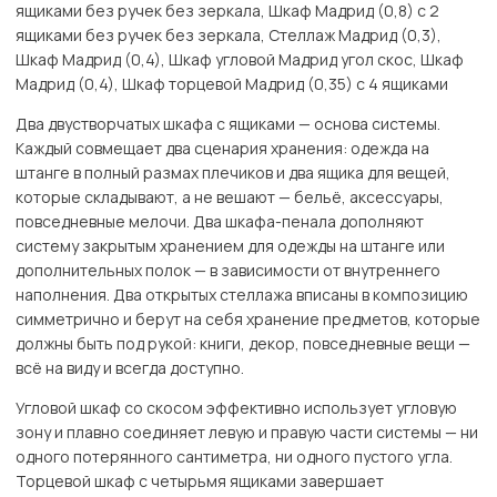
ящиками без ручек без зеркала, Шкаф Мадрид (0,8) с 2
ящиками без ручек без зеркала, Стеллаж Мадрид (0,3),
Шкаф Мадрид (0,4), Шкаф угловой Мадрид угол скос, Шкаф
Мадрид (0,4), Шкаф торцевой Мадрид (0,35) с 4 ящиками
Два двустворчатых шкафа с ящиками — основа системы.
Каждый совмещает два сценария хранения: одежда на
штанге в полный размах плечиков и два ящика для вещей,
которые складывают, а не вешают — бельё, аксессуары,
повседневные мелочи. Два шкафа-пенала дополняют
систему закрытым хранением для одежды на штанге или
дополнительных полок — в зависимости от внутреннего
наполнения. Два открытых стеллажа вписаны в композицию
симметрично и берут на себя хранение предметов, которые
должны быть под рукой: книги, декор, повседневные вещи —
всё на виду и всегда доступно.
Угловой шкаф со скосом эффективно использует угловую
зону и плавно соединяет левую и правую части системы — ни
одного потерянного сантиметра, ни одного пустого угла.
Торцевой шкаф с четырьмя ящиками завершает