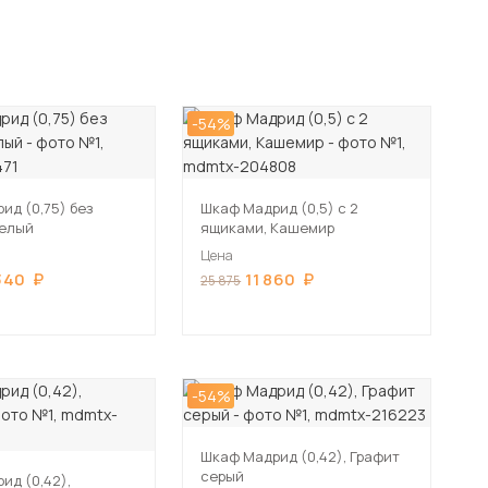
-54%
ид (0,75) без
Шкаф Мадрид (0,5) с 2
Белый
ящиками, Кашемир
Цена
340
11 860
25 875
-54%
Шкаф Мадрид (0,42), Графит
серый
ид (0,42),