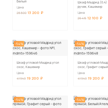
Белый
Шкаф Мадрид (0,4) 
ручек, Кашемир
Цена
13 200
Цена
28 800
12 100
26 415
-54%
-54%
Шкаф угловой Мадрид угол
Шкаф угловой Мадр
скос, Кашемир
скос, Графит серый
Цена
Цена
19 200
19 200
41 940
41 940
-54%
-54%