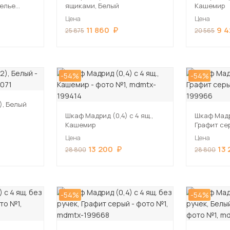
телье
ящиками, Белый
Кашемир
Цена
Цена
11 860
9 
25 875
20 565
-54%
-54%
), Белый
Шкаф Мадрид (0,4) с 4 ящ.,
Шкаф Мадри
Кашемир
Графит се
Цена
Цена
13 200
13
28 800
28 800
-54%
-54%