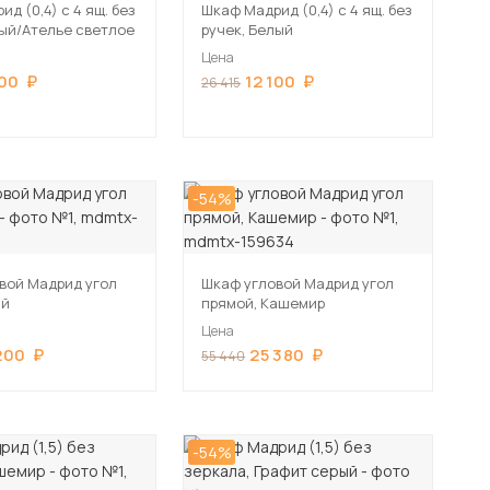
д (0,4) с 4 ящ. без
Шкаф Мадрид (0,4) с 4 ящ. без
лый/Ателье светлое
ручек, Белый
Цена
100
12 100
26 415
-54%
вой Мадрид угол
Шкаф угловой Мадрид угол
ый
прямой, Кашемир
Цена
200
25 380
55 440
-54%