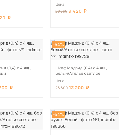
Цена
9 420
20 565
420
-54%
д (0,4) с 4 ящ.,
Шкаф Мадрид (0,4) с 4 ящ.,
рый
Белый/Ателье светлое
Цена
 200
13 200
28 800
-54%