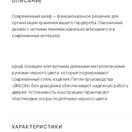
ОПИСАНИЕ
Столы и стулья
Современный шкаф — функциональное решение для
Шкафы и стеллажи
организации хранения вашего гардероба. Лаконичный
Комоды и тумбы
дизайн с четкими линиями идеально вписывается в
современный интерьер.
Вешалки и обувницы
Гарнитуры
Пос
Шкаф оснащен элегантными длинными металлическими
ручками черного цвета, которые подчеркивают
современный стиль изделия. Петли производства
«BRILON» без доводчика обеспечивают надежную работу
дверей. Устойчивость конструкции гарантируют
пластиковые опоры-подпятники черного цвета.
ХАРАКТЕРИСТИКИ