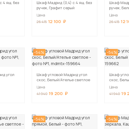
с 4 ящ. без
Шкаф Мадрид (0,4) с 4 ящ. без
Шкаф Мадри
ручек, Графит серый
ручек, Бе
Цена
Цена
12 100
12 
26 415
26 415
-54%
-54%
ид угол
Шкаф угловой Мадрид угол
Шкаф угло
скос, Белый/Ателье светлое
скос, Бел
Цена
Цена
19 200
19 
41 940
41 940
-54%
-54%