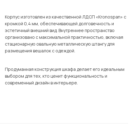
Посмотреть все шкафы
Посмотреть все кровати
Корпус изготовлен из качественной ЛДСП «Kronospan» с
кромкой 0,4 мм, обеспечивающей долговечность и
Посмотреть все диваны
эстетичный внешний вид. Внутреннее пространство
Все товары распродажи
организовано с максимальной практичностью, включая
стационарную овальную металлическую штангу для
Посмотреть всю
размещения вешалок с одеждой.
мотреть все кухни и столовые группы
Продуманная конструкция шкафа делает его идеальным
выбором для тех, кто ценит функциональность и
современный дизайн в интерьере.