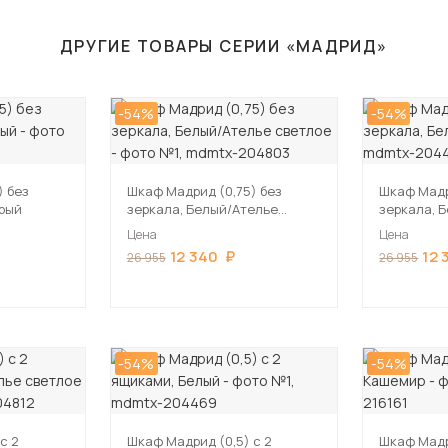
ДРУГИЕ ТОВАРЫ СЕРИИ «МАДРИД»
-54%
-54%
) без
Шкаф Мадрид (0,75) без
Шкаф Мадр
ерый
зеркала, Белый/Ателье
зеркала, 
светлое
Цена
Цена
12 340
12 
26 955
26 955
-54%
-54%
с 2
Шкаф Мадрид (0,5) с 2
Шкаф Мадр